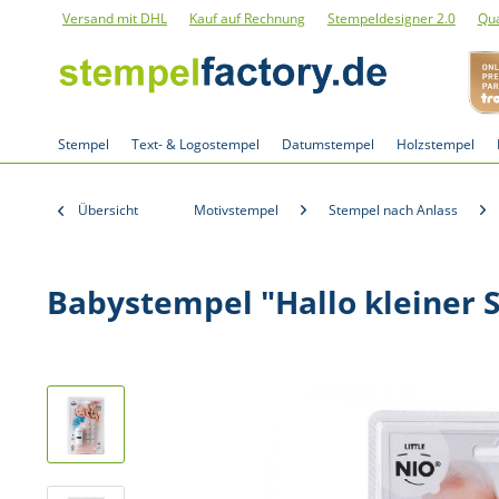
Versand mit DHL
Kauf auf Rechnung
Stempeldesigner 2.0
Qua
Stempel
Text- & Logostempel
Datumstempel
Holzstempel
Übersicht
Motivstempel
Stempel nach Anlass
Babystempel "Hallo kleiner 