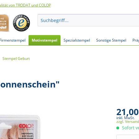
lität von TRODAT und COLOP
Firmenstempel
Motivstempel
Spezialstempel
Sonstige Stempel
Prä
Stempel Geburt
Sonnenschein"
21,00
inkl. MwSt.
zzgl. Versan
Sofort v