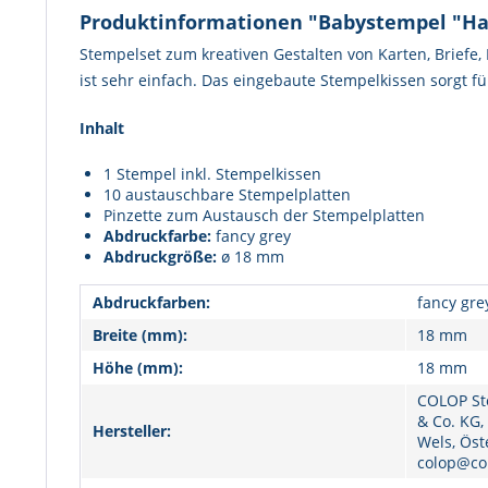
Produktinformationen "Babystempel "Hal
Stempelset zum kreativen Gestalten von Karten, Briefe
ist sehr einfach. Das eingebaute Stempelkissen sorgt f
Inhalt
1 Stempel inkl. Stempelkissen
10 austauschbare Stempelplatten
Pinzette zum Austausch der Stempelplatten
Abdruckfarbe:
fancy grey
Abdruckgröße:
ø 18 mm
Abdruckfarben:
fancy gre
Breite (mm):
18 mm
Höhe (mm):
18 mm
COLOP St
& Co. KG,
Hersteller:
Wels, Öst
colop@co