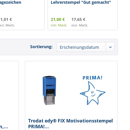
agezeichen
Lehrerstempel "Gut gemacht"
Tr
Mo
1,01 €
21,00 €
17,65 €
15,
xcl. MwSt.
inkl. MwSt.
excl. MwSt.
inkl
Sortierung:
Trodat edy® FIX Motivationsstempel
,...
PRIMA!...