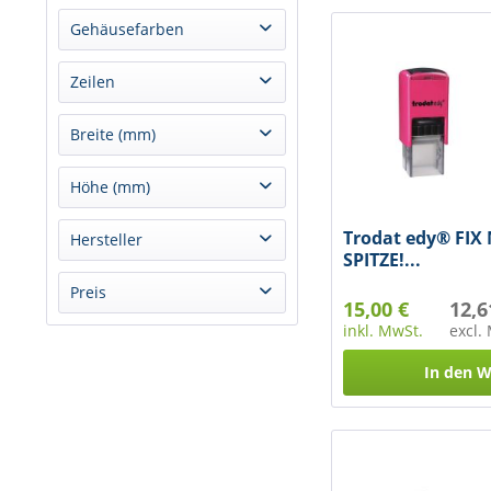
schwarz
Gehäusefarben
rot
blau
Zeilen
blau
fuchsiapink
grün
2
Breite (mm)
feuerrot
violett
5
apfelgrün
fancy grey
10 mm
Höhe (mm)
zitronengelb
18 mm
weiß
Trodat edy® FIX
10 mm
Hersteller
20 mm
mint
SPITZE!...
18 mm
Colop
Preis
20 mm
15,00 €
12,6
Decor
inkl. MwSt.
excl.
Trodat
von
9,40 €
bis
30,60 €
In den
W