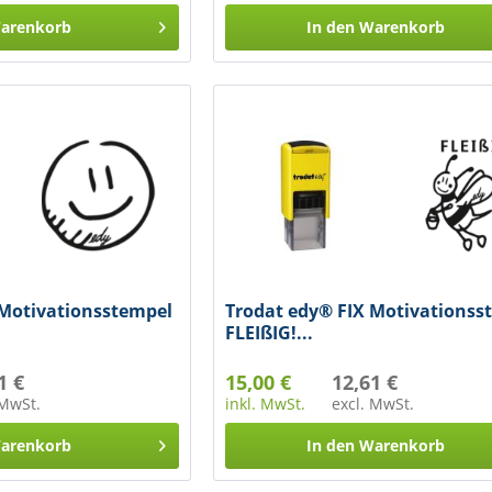
arenkorb
In den
Warenkorb
 Motivationsstempel
Trodat edy® FIX Motivationss
FLEIßIG!...
1 €
15,00 €
12,61 €
 MwSt.
inkl. MwSt.
excl. MwSt.
arenkorb
In den
Warenkorb