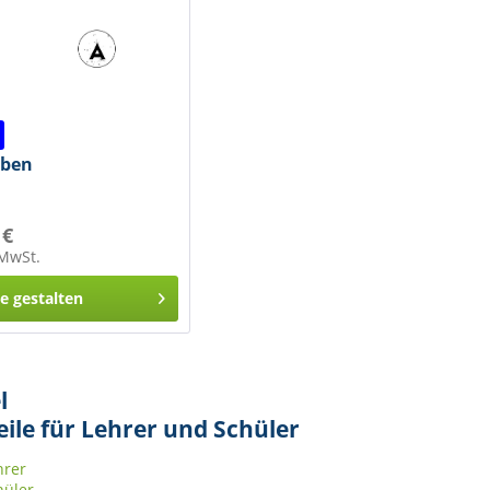
aben
 €
 MwSt.
ne gestalten
l
ile für Lehrer und Schüler
hrer
hüler