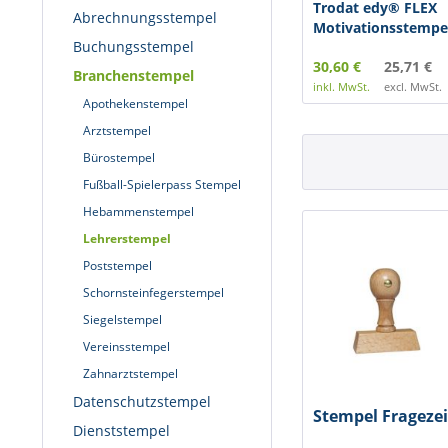
Trodat edy® FLEX
Abrechnungsstempel
Motivationsstempe
Buchungsstempel
mm,...
30,60 €
25,71 €
Branchenstempel
inkl. MwSt.
excl. MwSt.
Apothekenstempel
Arztstempel
Bürostempel
Fußball-Spielerpass Stempel
Hebammenstempel
Lehrerstempel
Poststempel
Schornsteinfegerstempel
Siegelstempel
Vereinsstempel
Zahnarztstempel
Datenschutzstempel
Stempel Frageze
Dienststempel