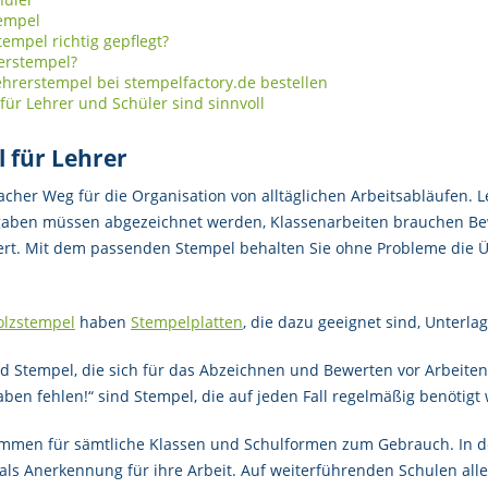
tempel
empel richtig gepflegt?
rerstempel?
hrerstempel bei stempelfactory.de bestellen
für Lehrer und Schüler sind sinnvoll
l für Lehrer
acher Weg für die Organisation von alltäglichen Arbeitsabläufen.
gaben müssen abgezeichnet werden, Klassenarbeiten brauchen Be
ert. Mit dem passenden Stempel behalten Sie ohne Probleme die Üb
olzstempel
haben
Stempelplatten
, die dazu geeignet sind, Unterl
nd Stempel, die sich für das Abzeichnen und Bewerten vor Arbeite
en fehlen!“ sind Stempel, die auf jeden Fall regelmäßig benötigt
mmen für sämtliche Klassen und Schulformen zum Gebrauch. In d
als Anerkennung für ihre Arbeit. Auf weiterführenden Schulen al