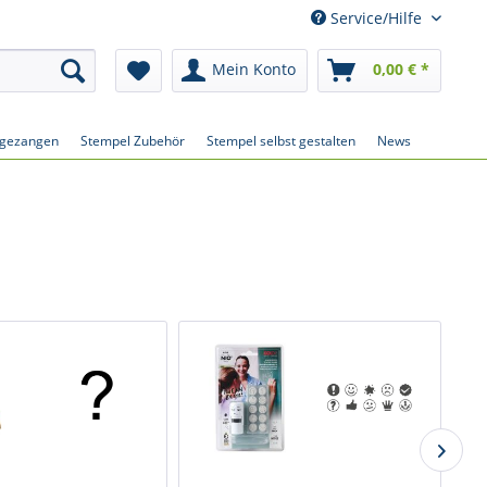
Service/Hilfe
Mein Konto
0,00 € *
ägezangen
Stempel Zubehör
Stempel selbst gestalten
News