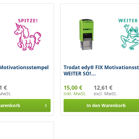
 Motivationsstempel
Trodat edy® FIX Motivationss
WEITER SO!...
1 €
15,00 €
12,61 €
 MwSt.
inkl. MwSt.
excl. MwSt.
arenkorb
In den
Warenkorb