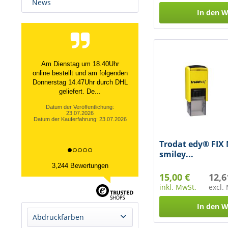
News
In den
W
Am Dienstag um 18.40Uhr
online bestellt und am folgenden
Donnerstag 14.47Uhr durch DHL
geliefert. De...
Datum der Veröffentlichung:
23.07.2026
Datum der Kauferfahrung: 23.07.2026
Trodat edy® FIX
smiley...
3,244 Bewertungen
15,00 €
12,6
inkl. MwSt.
excl.
In den
W
Abdruckfarben