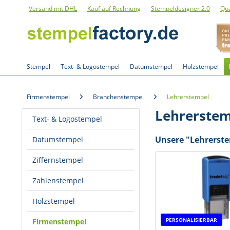
Versand mit DHL
Kauf auf Rechnung
Stempeldesigner 2.0
Qua
Stempel
Text- & Logostempel
Datumstempel
Holzstempel
Firmenstempel
Branchenstempel
Lehrerstempel
Lehrerste
Text- & Logostempel
Unsere "Lehrerste
Datumstempel
Ziffernstempel
Zahlenstempel
Holzstempel
PERSONALISIERBAR
Firmenstempel