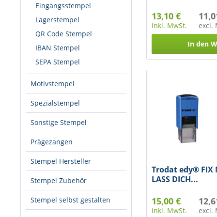
Eingangsstempel
13,10 €
11,0
Lagerstempel
inkl. MwSt.
excl.
QR Code Stempel
In den
W
IBAN Stempel
SEPA Stempel
Motivstempel
Spezialstempel
Sonstige Stempel
Prägezangen
Stempel Hersteller
Trodat edy® FIX
LASS DICH...
Stempel Zubehör
15,00 €
12,6
Stempel selbst gestalten
inkl. MwSt.
excl.