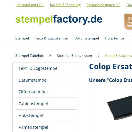
Versand mit DHL
Kauf auf Rechnung
Stempeldesigner 2.0
Qua
Stempel
Text- & Logostempel
Datumstempel
Holzstempel
Stempel Zubehör
Stempel Ersatzkissen
Colop Ersatzkis
Colop Ersat
Text- & Logostempel
Unsere "Colop Ersa
Datumstempel
Ziffernstempel
Zahlenstempel
Holzstempel
Firmenstempel