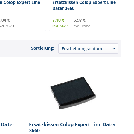
n Colop Expert Line
Ersatzkissen Colop Expert Line
Er
Dater 3660
Da
,04 €
7,10 €
5,97 €
10,
xcl. MwSt.
inkl. MwSt.
excl. MwSt.
inkl
Sortierung:
 Dater
Ersatzkissen Colop Expert Line Dater
3660