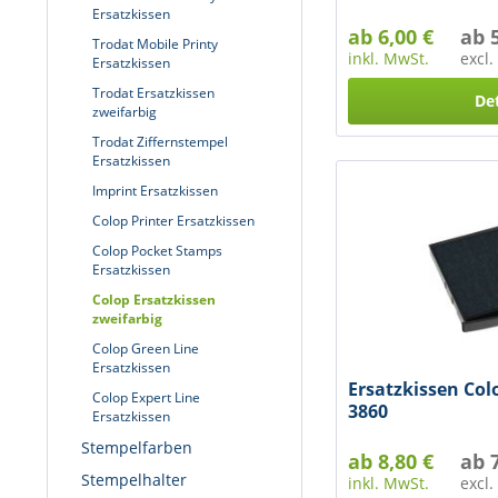
Ersatzkissen
ab 6,00 €
ab 
Trodat Mobile Printy
inkl. MwSt.
excl
Ersatzkissen
Trodat Ersatzkissen
Det
zweifarbig
Trodat Ziffernstempel
Ersatzkissen
Imprint Ersatzkissen
Colop Printer Ersatzkissen
Colop Pocket Stamps
Ersatzkissen
Colop Ersatzkissen
zweifarbig
Colop Green Line
Ersatzkissen
Ersatzkissen Col
Colop Expert Line
3860
Ersatzkissen
Stempelfarben
ab 8,80 €
ab 
Stempelhalter
inkl. MwSt.
excl