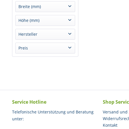
schwarz
Breite (mm)
rot
41 mm
Höhe (mm)
blau
45 mm
grün
24 mm
Hersteller
58 mm
blau / rot
30 mm
68 mm
Colop
Preis
37 mm
106 mm
49 mm
55 mm
von
6,00 €
bis
10,20 €
Service Hotline
Shop Servi
Telefonische Unterstützung und Beratung
Versand und
Widerrufsrec
unter:
Kontakt