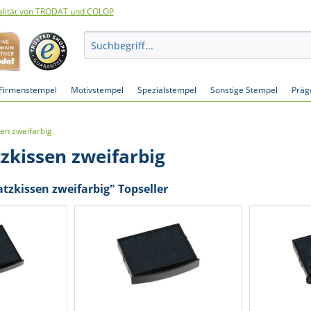
lität von TRODAT und COLOP
Firmenstempel
Motivstempel
Spezialstempel
Sonstige Stempel
Präg
sen zweifarbig
zkissen zweifarbig
tzkissen zweifarbig" Topseller