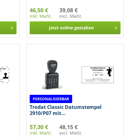
46,50 €
39,08 €
inkl. MwSt.
excl. MwSt.
Jetzt online gestalten
PERSONALISIERBAR
Trodat Classic Datumstempel
2910/P07 mit...
57,30 €
48,15 €
inkl. MwSt.
excl. MwSt.