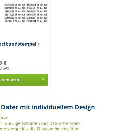
Wortbandstempel +
9 €
 MwSt.
arenkorb
c Dater mit individuellem Design
Kürze
er - die Eigenschaften des Datumstempels
e stempeln - die Einsatzmöglichkeiten