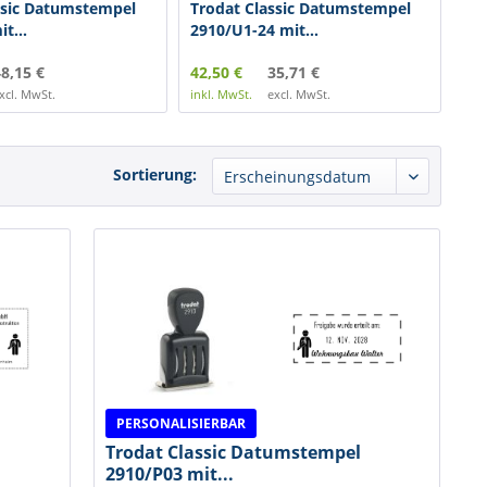
ssic Datumstempel
Trodat Classic Datumstempel
Tr
t...
2910/U1-24 mit...
291
8,15 €
42,50 €
35,71 €
42,
xcl. MwSt.
inkl. MwSt.
excl. MwSt.
inkl
Sortierung:
PERSONALISIERBAR
Trodat Classic Datumstempel
2910/P03 mit...