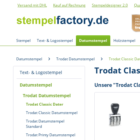
Versand mit DHL
Kauf auf Rechnung
Stempeldesigner 2.0
Qua
Stempel
Text- & Logostempel
Datumstempel
Holzstempel
Datumstempel
Trodat Datumstempel
Trodat Classic Da
Trodat Clas
Text- & Logostempel
Unsere "Trodat Cla
Datumstempel
Trodat Datumstempel
Trodat Classic Dater
Trodat Classic Datumstempel
Trodat Datumstempel
Standard
Trodat Printy Datumstempel