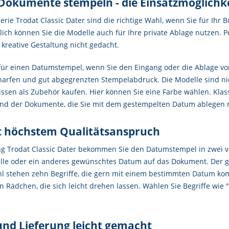
Dokumente stempeln - die Einsatzmöglichk
erie Trodat Classic Dater sind die richtige Wahl, wenn Sie für Ih
ich können Sie die Modelle auch für Ihre private Ablage nutzen. Pe
 kreative Gestaltung nicht gedacht.
 für einen Datumstempel, wenn Sie den Eingang oder die Ablage 
harfen und gut abgegrenzten Stempelabdruck. Die Modelle sind nic
ssen als Zubehör kaufen. Hier können Sie eine Farbe wählen. Klas
nd der Dokumente, die Sie mit dem gestempelten Datum ablegen m
t höchstem Qualitätsanspruch
g Trodat Classic Dater bekommen Sie den Datumstempel in zwei ve
elle oder ein anderes gewünschtes Datum auf das Dokument. Der g
l stehen zehn Begriffe, die gern mit einem bestimmten Datum kom
 Rädchen, die sich leicht drehen lassen. Wählen Sie Begriffe wie 
 und Lieferung leicht gemacht