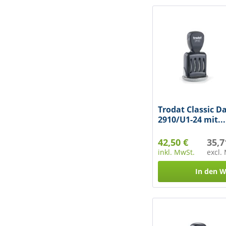
& mehr
Trodat Classic 
2910/U1-24 mit...
42,50 €
35,7
inkl. MwSt.
excl.
In den
W