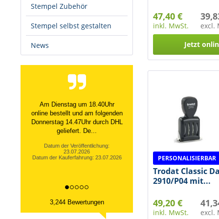
Stempel Zubehör
47,40 €
39,8
Stempel selbst gestalten
inkl. MwSt.
excl.
Jetzt onli
News
Alles ging schnell unkompliziert!
Den Stempel hatten wir schnell
selbst gestaltet, nach wenigen
Tag...
Datum der Veröffentlichung:
20.07.2026
PERSONALISIERBAR
Datum der Kauferfahrung: 06.07.2026
Trodat Classic 
2910/P04 mit...
49,20 €
41,3
3,244 Bewertungen
inkl. MwSt.
excl.