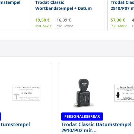
tumstempel
Trodat Classic
Trodat Cla
Wortbandstempel + Datum
2910/P07 mi
1117
19,50 €
16,39 €
57,30 €
4
inkl. MwSt.
excl. MwSt.
inkl. MwSt.
e
PERSONALISIERBAR
Datumstempel
Trodat Classic Datumstempel
2910/P02 mit...