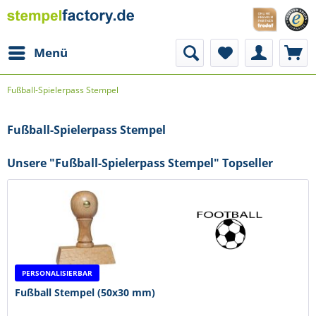
Menü
Fußball-Spielerpass Stempel
Fußball-Spielerpass Stempel
Unsere "Fußball-Spielerpass Stempel" Topseller
PERSONALISIERBAR
Fußball Stempel (50x30 mm)