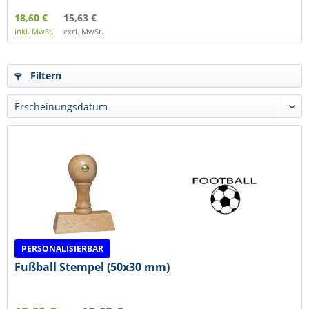
18,60 €
15,63 €
inkl. MwSt.
excl. MwSt.
Filtern
PERSONALISIERBAR
Fußball Stempel (50x30 mm)