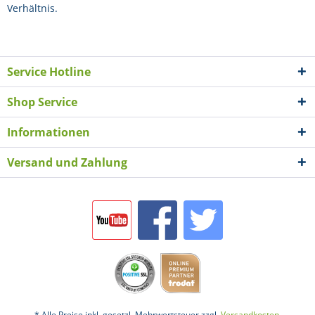
Verhältnis.
Service Hotline
Shop Service
Informationen
Versand und Zahlung
* Alle Preise inkl. gesetzl. Mehrwertsteuer zzgl.
Versandkosten
.