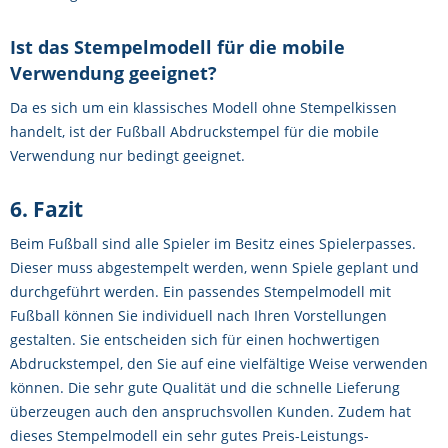
Ist das Stempelmodell für die mobile
Verwendung geeignet?
Da es sich um ein klassisches Modell ohne Stempelkissen
handelt, ist der Fußball Abdruckstempel für die mobile
Verwendung nur bedingt geeignet.
6. Fazit
Beim Fußball sind alle Spieler im Besitz eines Spielerpasses.
Dieser muss abgestempelt werden, wenn Spiele geplant und
durchgeführt werden. Ein passendes Stempelmodell mit
Fußball können Sie individuell nach Ihren Vorstellungen
gestalten. Sie entscheiden sich für einen hochwertigen
Abdruckstempel, den Sie auf eine vielfältige Weise verwenden
können. Die sehr gute Qualität und die schnelle Lieferung
überzeugen auch den anspruchsvollen Kunden. Zudem hat
dieses Stempelmodell ein sehr gutes Preis-Leistungs-