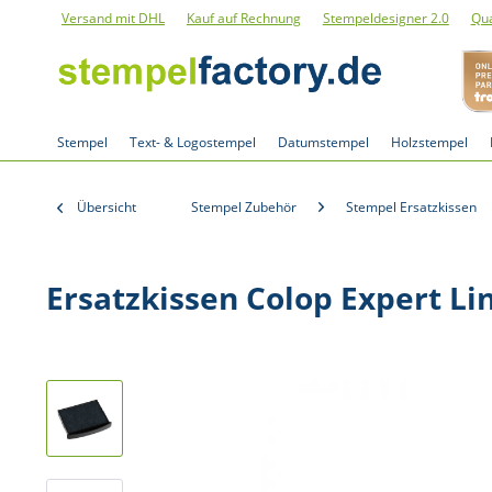
Versand mit DHL
Kauf auf Rechnung
Stempeldesigner 2.0
Qua
Stempel
Text- & Logostempel
Datumstempel
Holzstempel
Übersicht
Stempel Zubehör
Stempel Ersatzkissen
Ersatzkissen Colop Expert Li