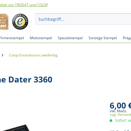
lität von TRODAT und COLOP
Firmenstempel
Motivstempel
Spezialstempel
Sonstige Stempel
Präg
Colop Ersatzkissen zweifarbig
ne Dater 3360
6,00 
inkl. MwSt.
zzgl. Versan
Sofort v