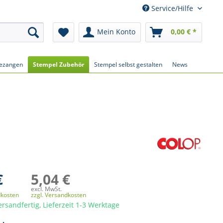
Service/Hilfe
Mein Konto
0,00 € *
ezangen
Stempel Zubehör
Stempel selbst gestalten
News
€
5,04 €
excl. MwSt.
dkosten
zzgl. Versandkosten
ersandfertig, Lieferzeit 1-3 Werktage