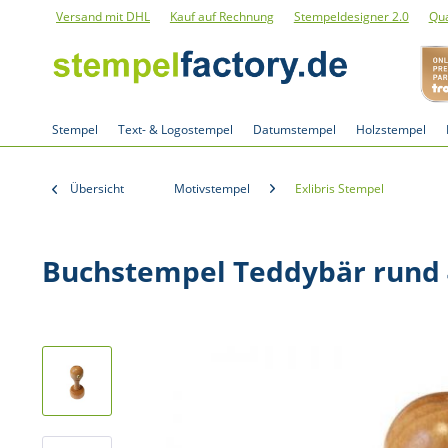
Versand mit DHL
Kauf auf Rechnung
Stempeldesigner 2.0
Qua
Stempel
Text- & Logostempel
Datumstempel
Holzstempel
Übersicht
Motivstempel
Exlibris Stempel
Buchstempel Teddybär rund