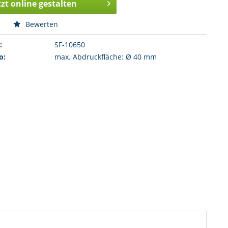
tzt online gestalten
n
Bewerten
:
SF-10650
o:
max. Abdruckfläche: Ø 40 mm