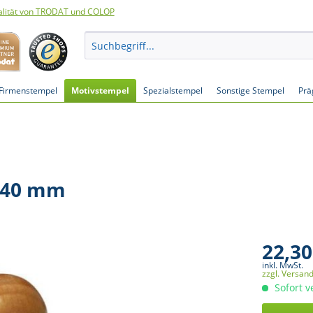
lität von TRODAT und COLOP
Firmenstempel
Motivstempel
Spezialstempel
Sonstige Stempel
Prä
 40 mm
22,30
inkl. MwSt.
zzgl. Versan
Sofort v