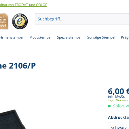
lität von TRODAT und COLOP
Firmenstempel
Motivstempel
Spezialstempel
Sonstige Stempel
Präg
ne 2106/P
6,00 
inkl. MwSt.
zzgl. Versan
Sofort v
Abdruckfa