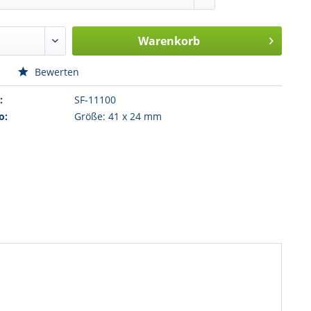
Warenkorb
n
Bewerten
:
SF-11100
o:
Größe: 41 x 24 mm