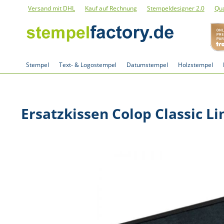
Versand mit DHL
Kauf auf Rechnung
Stempeldesigner 2.0
Qua
Stempel
Text- & Logostempel
Datumstempel
Holzstempel
Ersatzkissen Colop Classic Li