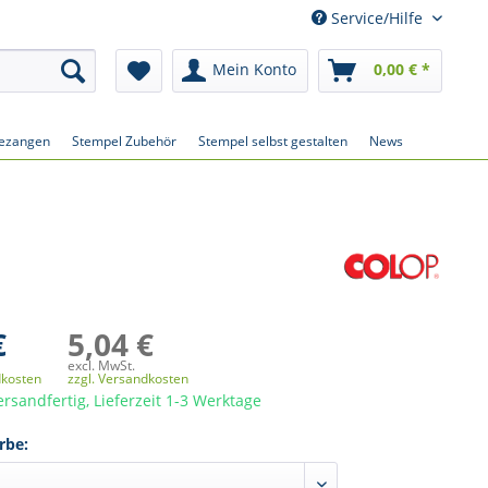
Service/Hilfe
Mein Konto
0,00 € *
ezangen
Stempel Zubehör
Stempel selbst gestalten
News
€
5,04 €
excl. MwSt.
dkosten
zzgl. Versandkosten
ersandfertig, Lieferzeit 1-3 Werktage
rbe: