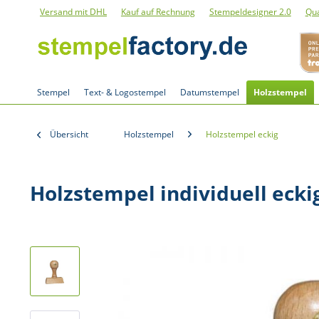
Versand mit DHL
Kauf auf Rechnung
Stempeldesigner 2.0
Qua
Stempel
Text- & Logostempel
Datumstempel
Holzstempel
Übersicht
Holzstempel
Holzstempel eckig
Holzstempel individuell ecki