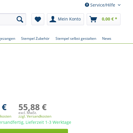
Service/Hilfe
Mein Konto
0,00 € *
gezangen
Stempel Zubehör
Stempel selbst gestalten
News
 €
55,88 €
excl. MwSt.
dkosten
zzgl. Versandkosten
ersandfertig, Lieferzeit 1-3 Werktage