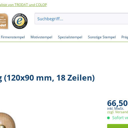
lität von TRODAT und COLOP
Firmenstempel
Motivstempel
Spezialstempel
Sonstige Stempel
Prä
g (120x90 mm, 18 Zeilen)
66,50
inkl. MwSt.
zzgl. Versan
Sofort v