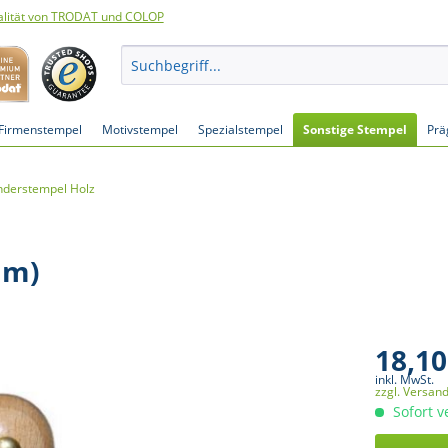
lität von TRODAT und COLOP
Firmenstempel
Motivstempel
Spezialstempel
Sonstige Stempel
Prä
nderstempel Holz
mm)
18,10
inkl. MwSt.
zzgl. Versan
Sofort v