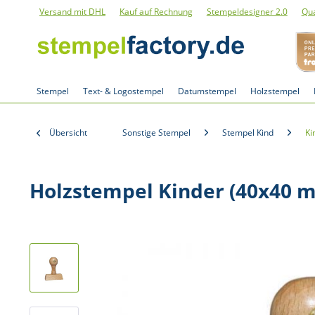
Versand mit DHL
Kauf auf Rechnung
Stempeldesigner 2.0
Qua
Stempel
Text- & Logostempel
Datumstempel
Holzstempel
Übersicht
Sonstige Stempel
Stempel Kind
Ki
Holzstempel Kinder (40x40 