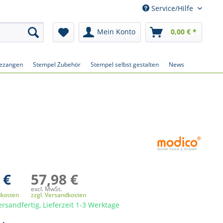
Service/Hilfe
Mein Konto
0,00 € *
ezangen
Stempel Zubehör
Stempel selbst gestalten
News
 €
57,98 €
excl. MwSt.
dkosten
zzgl. Versandkosten
ersandfertig, Lieferzeit 1-3 Werktage