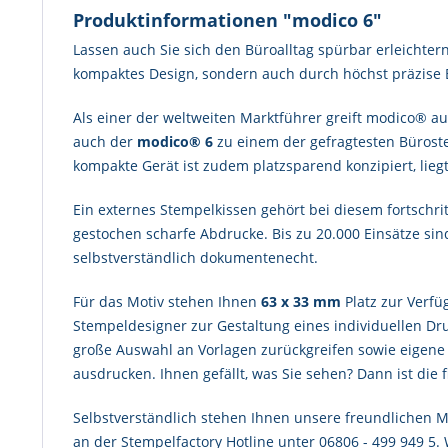
Produktinformationen "modico 6"
Lassen auch Sie sich den Büroalltag spürbar erleichter
kompaktes Design, sondern auch durch höchst präzise 
Als einer der weltweiten Marktführer greift modico® au
auch der
modico® 6
zu einem der gefragtesten Büroste
kompakte Gerät ist zudem platzsparend konzipiert, lieg
Ein externes Stempelkissen gehört bei diesem fortschri
gestochen scharfe Abdrucke. Bis zu 20.000 Einsätze si
selbstverständlich dokumentenecht.
Für das Motiv stehen Ihnen
63 x 33 mm
Platz zur Verf
Stempeldesigner zur Gestaltung eines individuellen Dru
große Auswahl an Vorlagen zurückgreifen sowie eigene G
ausdrucken. Ihnen gefällt, was Sie sehen? Dann ist die f
Selbstverständlich stehen Ihnen unsere freundlichen Mi
an der Stempelfactory Hotline unter 06806 - 499 949 5.