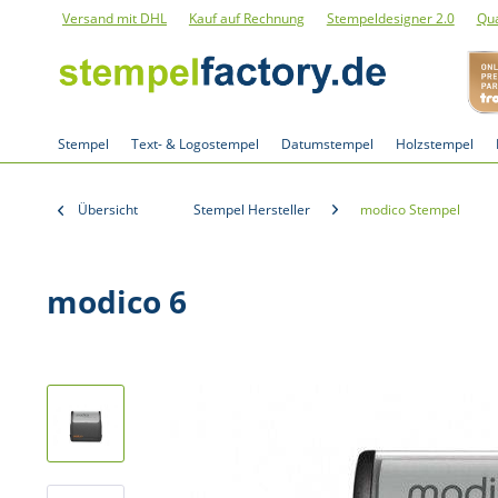
Versand mit DHL
Kauf auf Rechnung
Stempeldesigner 2.0
Qua
Stempel
Text- & Logostempel
Datumstempel
Holzstempel
Übersicht
Stempel Hersteller
modico Stempel
modico 6