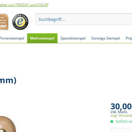
lität von TRODAT und COLOP
Firmenstempel
Motivstempel
Spezialstempel
Sonstige Stempel
Prä
 mm)
30,00
inkl. MwSt.
zzgl. Versan
Sofort v