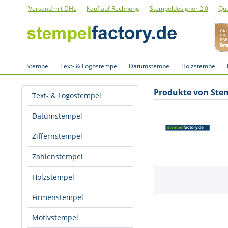
Versand mit DHL
Kauf auf Rechnung
Stempeldesigner 2.0
Qua
Stempel
Text- & Logostempel
Datumstempel
Holzstempel
Produkte von Ste
Text- & Logostempel
Datumstempel
Ziffernstempel
Zahlenstempel
Holzstempel
Firmenstempel
Motivstempel