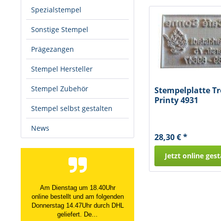
Spezialstempel
Sonstige Stempel
Prägezangen
Stempel Hersteller
Stempel Zubehör
Stempelplatte T
Printy 4931
Stempel selbst gestalten
News
28,30 € *
Jetzt online gest
Am Dienstag um 18.40Uhr
online bestellt und am folgenden
Donnerstag 14.47Uhr durch DHL
geliefert. De...