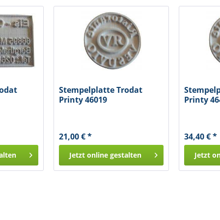
rodat
Stempelplatte Trodat
Stempelp
Printy 46019
Printy 4
21,00 € *
34,40 € *
alten
Jetzt online gestalten
Jetzt o