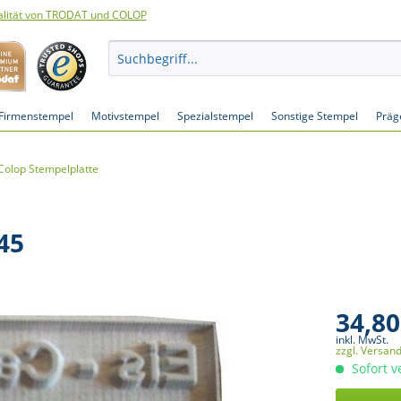
lität von TRODAT und COLOP
Firmenstempel
Motivstempel
Spezialstempel
Sonstige Stempel
Präg
Colop Stempelplatte
45
34,80
inkl. MwSt.
zzgl. Versan
Sofort v