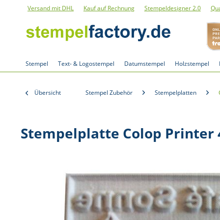
Versand mit DHL
Kauf auf Rechnung
Stempeldesigner 2.0
Qua
Stempel
Text- & Logostempel
Datumstempel
Holzstempel
Übersicht
Stempel Zubehör
Stempelplatten
Stempelplatte Colop Printer 