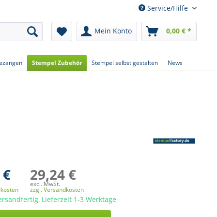
Service/Hilfe
Mein Konto
0,00 € *
ezangen
Stempel Zubehör
Stempel selbst gestalten
News
 €
29,24 €
excl. MwSt.
dkosten
zzgl. Versandkosten
ersandfertig, Lieferzeit 1-3 Werktage