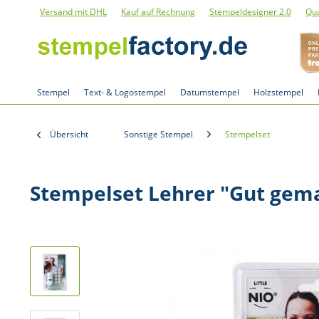
Versand mit DHL
Kauf auf Rechnung
Stempeldesigner 2.0
Qua
Stempel
Text- & Logostempel
Datumstempel
Holzstempel
Übersicht
Sonstige Stempel
Stempelset
Stempelset Lehrer "Gut gem