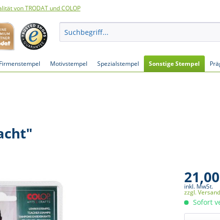
lität von TRODAT und COLOP
Firmenstempel
Motivstempel
Spezialstempel
Sonstige Stempel
Prä
acht"
21,00
inkl. MwSt.
zzgl. Versan
Sofort v