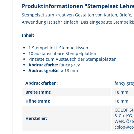
Produktinformationen "Stempelset Lehr
Stempelset zum kreativen Gestalten von Karten, Briefe
Anwendung ist sehr einfach. Das eingebaute Stempelkis
Inhalt
1 Stempel inkl. Stempelkissen
10 austauschbare Stempelplatten
Pinzette zum Austausch der Stempelplatten
Abdruckfarbe:
fancy grey
Abdruckgröße:
ø 18 mm
Abdruckfarben:
fancy gre
Breite (mm):
18 mm
Höhe (mm):
18 mm
COLOP St
& Co. KG,
Hersteller:
Wels, Öst
colop@co