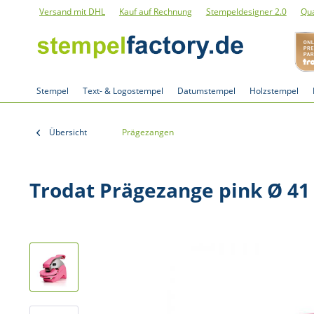
Versand mit DHL
Kauf auf Rechnung
Stempeldesigner 2.0
Qua
Stempel
Text- & Logostempel
Datumstempel
Holzstempel
Übersicht
Prägezangen
Trodat Prägezange pink Ø 41 