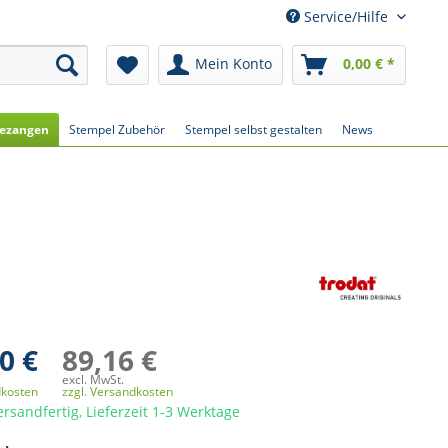
Service/Hilfe
Mein Konto
0,00 € *
ezangen
Stempel Zubehör
Stempel selbst gestalten
News
0 €
89,16 €
excl. MwSt.
dkosten
zzgl. Versandkosten
ersandfertig, Lieferzeit 1-3 Werktage