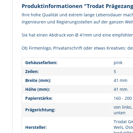
Produktinformationen "Trodat Prägezange
Ihre hohe Qualität und extrem lange Lebensdauer mache
Ingenieuren und Regierungsstellen auf der ganzen We
Sie hat einen Abdruck von Ø 41mm und eine empfohlene 
Ob Firmenlogo, Privatanschrift oder etwas Kreatives: 
Gehäusefarben:
pink
Zeilen:
5
Breite (mm):
41 mm
Höhe (mm):
41 mm
Papierstärke:
160 - 200
von links
Prägerichtung:
unten
Trodat Gm
Hersteller:
Wels, Öst
trodat@tr