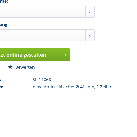
rbe:
ung:
tzt online gestalten
n
Bewerten
:
SF-11068
o:
max. Abdruckfläche: Ø 41 mm, 5 Zeilen