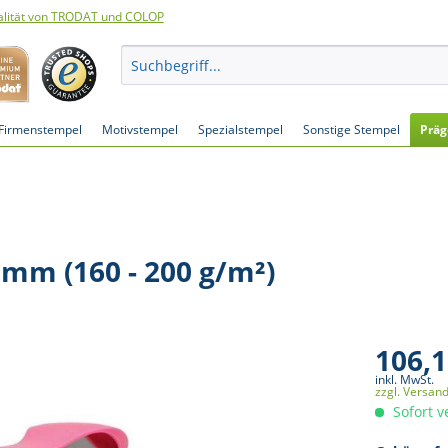
lität von TRODAT und COLOP
Firmenstempel
Motivstempel
Spezialstempel
Sonstige Stempel
Präg
mm (160 - 200 g/m²)
106,1
inkl. MwSt.
zzgl. Versan
Sofort v