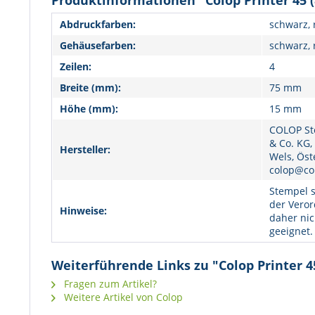
Produktinformationen "Colop Printer 45 (
Abdruckfarben:
schwarz, r
Gehäusefarben:
schwarz, 
Zeilen:
4
Breite (mm):
75 mm
Höhe (mm):
15 mm
COLOP St
& Co. KG,
Hersteller:
Wels, Öst
colop@co
Stempel s
der Veror
Hinweise:
daher nic
geeignet.
Weiterführende Links zu "Colop Printer 4
Fragen zum Artikel?
Weitere Artikel von Colop