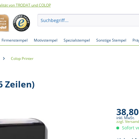
lität von TRODAT und COLOP
Firmenstempel
Motivstempel
Spezialstempel
Sonstige Stempel
Prä
Colop Printer
 Zeilen)
38,80
inkl. MwSt.
zzgl. Versan
Sofort v