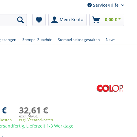
Service/Hilfe
Mein Konto
0,00 € *
gezangen
Stempel Zubehör
Stempel selbst gestalten
News
 €
32,61 €
excl. MwSt.
dkosten
zzgl. Versandkosten
ersandfertig, Lieferzeit 1-3 Werktage