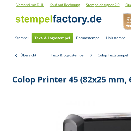
Versand mit DHL
Kauf auf Rechnung
Stempeldesigner 2.0
Qua
Stempel
Text- & Logostempel
Datumstempel
Holzstempel
Übersicht
Text- & Logostempel
Colop Textstempel
Colop Printer 45 (82x25 mm, 6