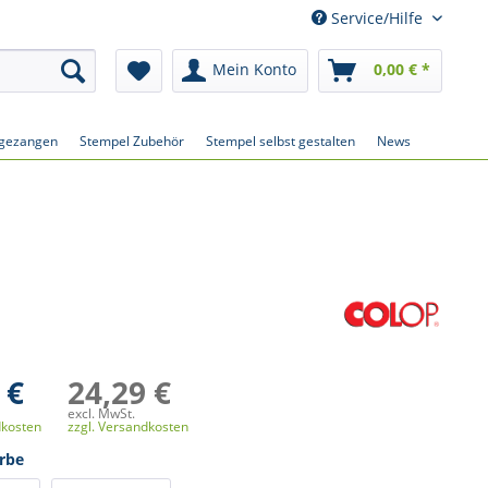
Service/Hilfe
Mein Konto
0,00 € *
gezangen
Stempel Zubehör
Stempel selbst gestalten
News
 €
24,29 €
excl. MwSt.
dkosten
zzgl. Versandkosten
rbe