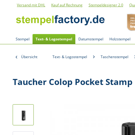
Versand mit DHL
Kauf auf Rechnung
Stempeldesigner 2.0
Qua
Stempel
Text- & Logostempel
Datumstempel
Holzstempel
Übersicht
Text- & Logostempel
Taschenstempel
Taucher Colop Pocket Stamp 