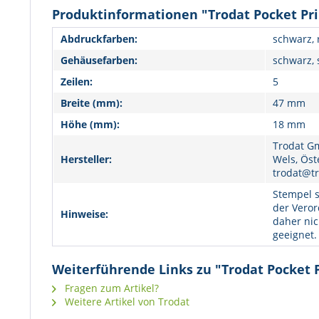
Produktinformationen "Trodat Pocket Pri
Abdruckfarben:
schwarz, 
Gehäusefarben:
schwarz, 
Zeilen:
5
Breite (mm):
47 mm
Höhe (mm):
18 mm
Trodat Gm
Hersteller:
Wels, Öst
trodat@tr
Stempel s
der Veror
Hinweise:
daher nic
geeignet.
Weiterführende Links zu "Trodat Pocket P
Fragen zum Artikel?
Weitere Artikel von Trodat