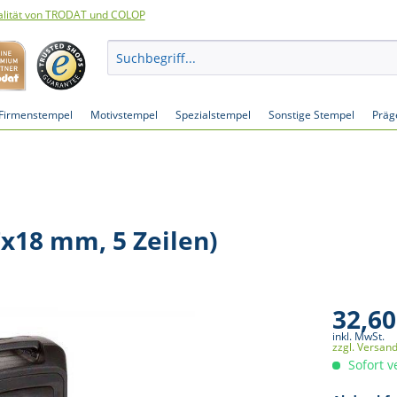
lität von TRODAT und COLOP
Firmenstempel
Motivstempel
Spezialstempel
Sonstige Stempel
Präg
7x18 mm, 5 Zeilen)
32,60
inkl. MwSt.
zzgl. Versan
Sofort v