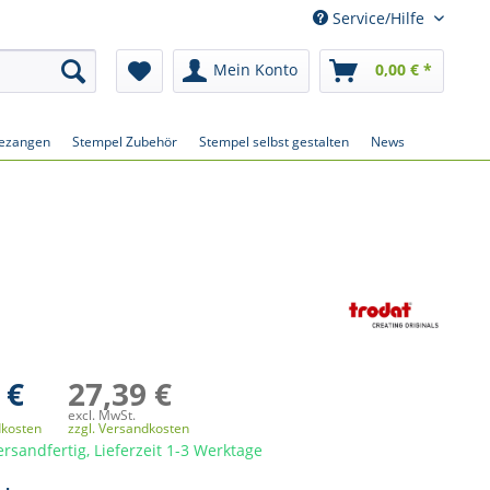
Service/Hilfe
Mein Konto
0,00 € *
ezangen
Stempel Zubehör
Stempel selbst gestalten
News
 €
27,39 €
excl. MwSt.
dkosten
zzgl. Versandkosten
ersandfertig, Lieferzeit 1-3 Werktage