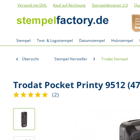
Versand mit DHL
Kauf auf Rechnung
Stempeldesigner 2.0
Qua
Stempel
Text- & Logostempel
Datumstempel
Holzstempel
Übersicht
Stempel Hersteller
Trodat Stempel
Trodat Pocket Printy 9512 (4
(
2
)