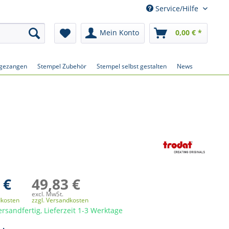
Service/Hilfe
Mein Konto
0,00 € *
gezangen
Stempel Zubehör
Stempel selbst gestalten
News
 €
49,83 €
excl. MwSt.
dkosten
zzgl. Versandkosten
ersandfertig, Lieferzeit 1-3 Werktage