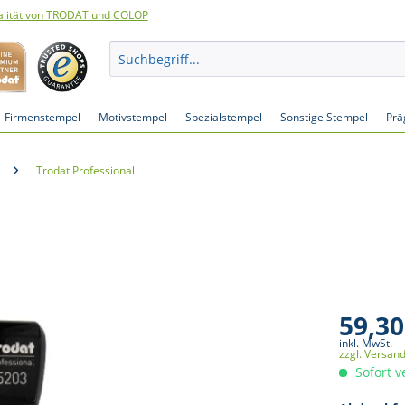
lität von TRODAT und COLOP
Firmenstempel
Motivstempel
Spezialstempel
Sonstige Stempel
Prä
Trodat Professional
59,30
inkl. MwSt.
zzgl. Versan
Sofort v