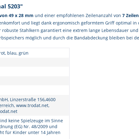
al 5203"
 von 49 x 28 mm
und einer empfohlenen Zeilenanzahl von
7
Zeilen
ienkomfort und liegt dank ergonomisch geformtem Griff optimal in
robuste Stahlkern garantiert eine extrem lange Lebensdauer und h
arbspeichers möglich und durch die Bandabdeckung bleiben bei der
rot, blau, grün
bH, Linzerstraße 156,4600
erreich, www.trodat.net,
odat.net
ind keine Spielzeuge im Sinne
dnung (EG) Nr. 48/2009 und
ht für Kinder unter 14 Jahren