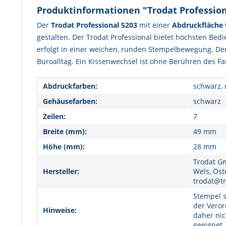
Produktinformationen "Trodat Profession
Der
Trodat Professional 5203
mit einer
Abdruckfläche
gestalten.
Der Trodat Professional bietet höchsten Bed
erfolgt in einer weichen, runden Stempelbewegung. Der 
Büroalltag. Ein Kissenwechsel ist ohne Berühren des F
Abdruckfarben:
schwarz, 
Gehäusefarben:
schwarz
Zeilen:
7
Breite (mm):
49 mm
Höhe (mm):
28 mm
Trodat Gm
Hersteller:
Wels, Öst
trodat@tr
Stempel s
der Veror
Hinweise:
daher nic
geeignet.