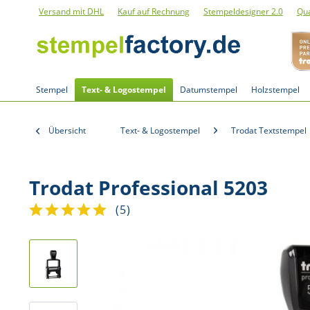
Versand mit DHL
Kauf auf Rechnung
Stempeldesigner 2.0
Qua
Stempel
Text- & Logostempel
Datumstempel
Holzstempel
Übersicht
Text- & Logostempel
Trodat Textstempel
Trodat Professional 5203
(
5
)