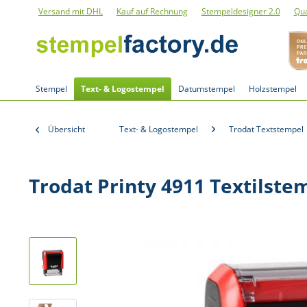
Versand mit DHL
Kauf auf Rechnung
Stempeldesigner 2.0
Qua
Stempel
Text- & Logostempel
Datumstempel
Holzstempel
Übersicht
Text- & Logostempel
Trodat Textstempel
Trodat Printy 4911 Textilste