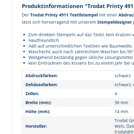
Produktinformationen "Trodat Printy 4911
Der
Trodat Printy 4911 Textilstempel
mit einer
Abdruc
lässt sich hervorragend mit unserem
Stempeldesigner
Zum direkten Stempeln auf das Textil, kein Kratzen
Hautfreundlich
Hält auf unterschiedlichen Textilien wie Baumwolle,
Waschecht, auch nach zahlreichem Waschen bis 95°
Weitgehend beständig gegen übliche Lösungsmittel
kein Eintrocknen des Kissens bis zu einem Jahr be
Abdruckfarben:
schwarz
Gehäusefarben:
schwarz, 
Zeilen:
4
Breite (mm):
38 mm
Höhe (mm):
14 mm
Trodat Gm
Hersteller:
Wels, Öst
trodat@tr