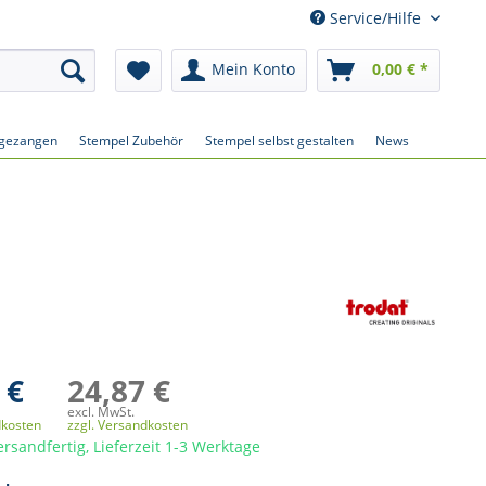
Service/Hilfe
Mein Konto
0,00 € *
gezangen
Stempel Zubehör
Stempel selbst gestalten
News
 €
24,87 €
excl. MwSt.
dkosten
zzgl. Versandkosten
ersandfertig, Lieferzeit 1-3 Werktage