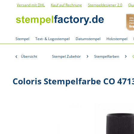
Versand mit DHL
Kauf auf Rechnung
Stempeldesigner 2.0
Qua
Stempel
Text- & Logostempel
Datumstempel
Holzstempel
Übersicht
Stempel Zubehör
Stempelfarben
Coloris Stempelfarbe CO 4713