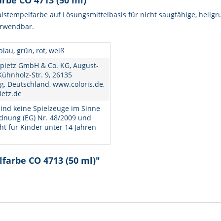
rbe CO 4713 (50 ml)"
lstempelfarbe auf Lösungsmittelbasis für nicht saugfähige, hellgr
erwendbar.
blau, grün, rot, weiß
pietz GmbH & Co. KG, August-
ühnholz-Str. 9, 26135
, Deutschland, www.coloris.de,
ietz.de
ind keine Spielzeuge im Sinne
dnung (EG) Nr. 48/2009 und
ht für Kinder unter 14 Jahren
farbe CO 4713 (50 ml)"