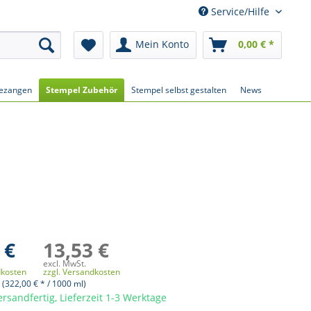
Service/Hilfe
Mein Konto
0,00 € *
ezangen
Stempel Zubehör
Stempel selbst gestalten
News
 €
13,53 €
excl. MwSt.
dkosten
zzgl. Versandkosten
 (322,00 € * / 1000 ml)
ersandfertig, Lieferzeit 1-3 Werktage