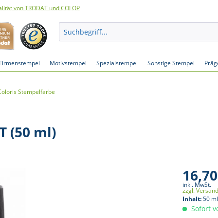
lität von TRODAT und COLOP
Firmenstempel
Motivstempel
Spezialstempel
Sonstige Stempel
Präg
Coloris Stempelfarbe
T (50 ml)
16,70
inkl. MwSt.
zzgl. Versan
Inhalt:
50 ml
Sofort v