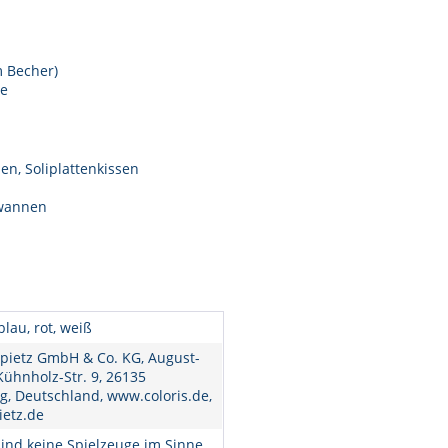
m Becher)
re
en, Soliplattenkissen
bwannen
blau, rot, weiß
pietz GmbH & Co. KG, August-
ühnholz-Str. 9, 26135
, Deutschland, www.coloris.de,
ietz.de
ind keine Spielzeuge im Sinne