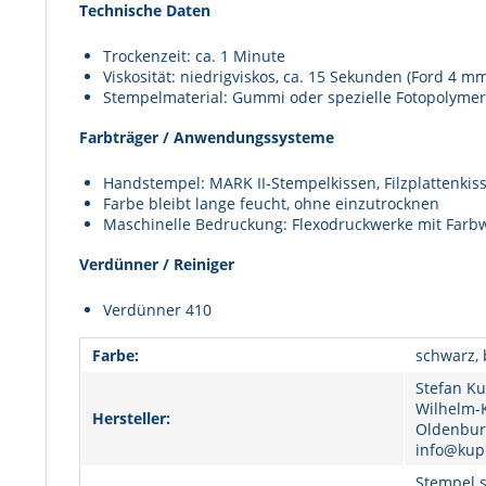
Technische Daten
Trockenzeit: ca. 1 Minute
Viskosität: niedrigviskos, ca. 15 Sekunden (Ford 4 m
Stempelmaterial: Gummi oder spezielle Fotopolyme
Farbträger / Anwendungssysteme
Handstempel: MARK II-Stempelkissen, Filzplattenkiss
Farbe bleibt lange feucht, ohne einzutrocknen
Maschinelle Bedruckung: Flexodruckwerke mit Far
Verdünner / Reiniger
Verdünner 410
Farbe:
schwarz, 
Stefan Ku
Wilhelm-K
Hersteller:
Oldenburg
info@kup
Stempel s