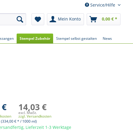
Service/Hilfe
Mein Konto
0,00 € *
ezangen
Stempel Zubehör
Stempel selbst gestalten
News
 €
14,03 €
excl. MwSt.
dkosten
zzgl. Versandkosten
 (334,00 € * / 1000 ml)
ersandfertig, Lieferzeit 1-3 Werktage