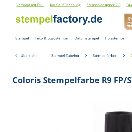
Versand mit DHL
Kauf auf Rechnung
Stempeldesigner 2.0
Qua
Stempel
Text- & Logostempel
Datumstempel
Holzstempel
Übersicht
Stempel Zubehör
Stempelfarben
Coloris Stempelfarbe R9 FP/S