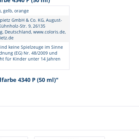
rbe 4340 P (50 ml)"
k, gelb, orange
pietz GmbH & Co. KG, August-
ühnholz-Str. 9, 26135
, Deutschland, www.coloris.de,
ietz.de
ind keine Spielzeuge im Sinne
dnung (EG) Nr. 48/2009 und
ht für Kinder unter 14 Jahren
farbe 4340 P (50 ml)"