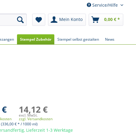
Service/Hilfe
Mein Konto
0,00 € *
ezangen
Stempel Zubehör
Stempel selbst gestalten
News
 €
14,12 €
excl. MwSt.
dkosten
zzgl. Versandkosten
 (336,00 € * / 1000 ml)
ersandfertig, Lieferzeit 1-3 Werktage