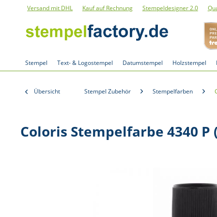
Versand mit DHL
Kauf auf Rechnung
Stempeldesigner 2.0
Qua
Stempel
Text- & Logostempel
Datumstempel
Holzstempel
Übersicht
Stempel Zubehör
Stempelfarben
Coloris Stempelfarbe 4340 P 