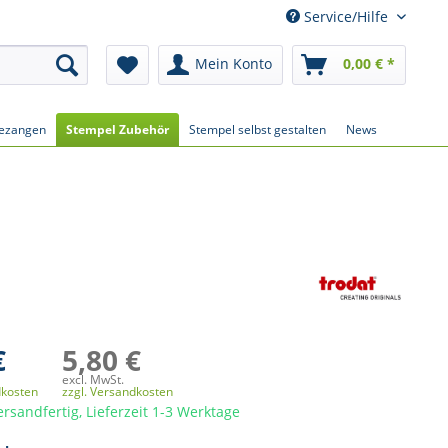
Service/Hilfe
Mein Konto
0,00 € *
ezangen
Stempel Zubehör
Stempel selbst gestalten
News
€
5,80 €
excl. MwSt.
dkosten
zzgl. Versandkosten
ersandfertig, Lieferzeit 1-3 Werktage