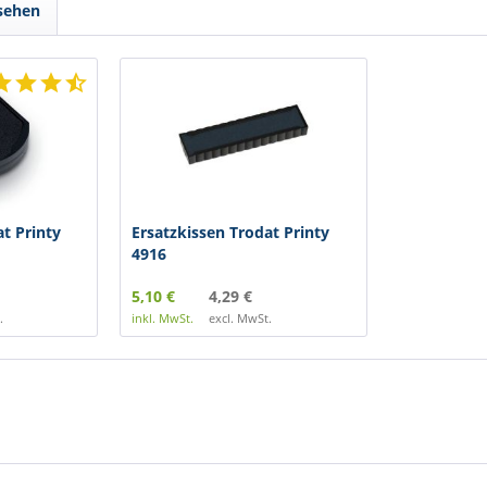
sehen
t Printy
Ersatzkissen Trodat Printy
4916
5,10 €
4,29 €
.
inkl. MwSt.
excl. MwSt.