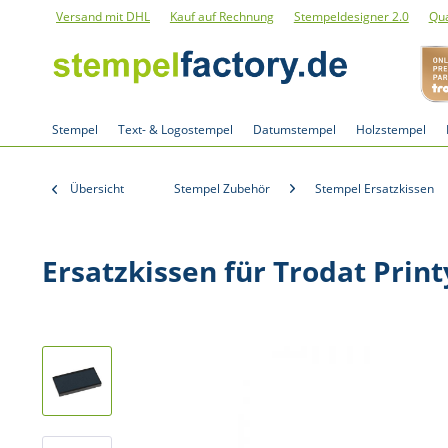
Versand mit DHL
Kauf auf Rechnung
Stempeldesigner 2.0
Qua
Stempel
Text- & Logostempel
Datumstempel
Holzstempel
Übersicht
Stempel Zubehör
Stempel Ersatzkissen
Ersatzkissen für Trodat Prin