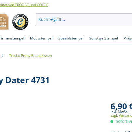
lität von TRODAT und COLOP
Firmenstempel
Motivstempel
Spezialstempel
Sonstige Stempel
Präg
Trodat Printy Ersatzkissen
ty Dater 4731
6,90 
inkl. MwSt.
zzgl. Versan
Sofort v